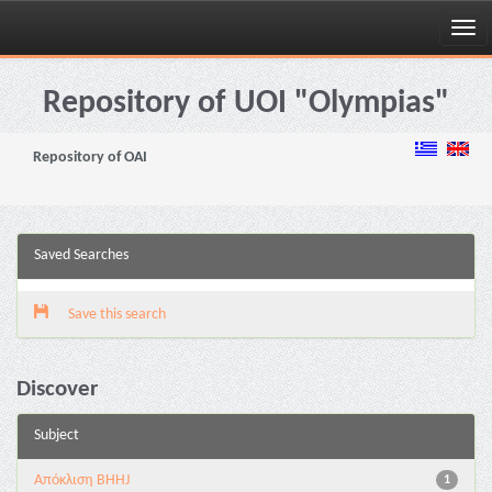
Skip
navigation
Repository of UOI "Olympias"
Repository of OAI
Saved Searches
Save this search
Discover
Subject
Aπόκλιση BHHJ
1