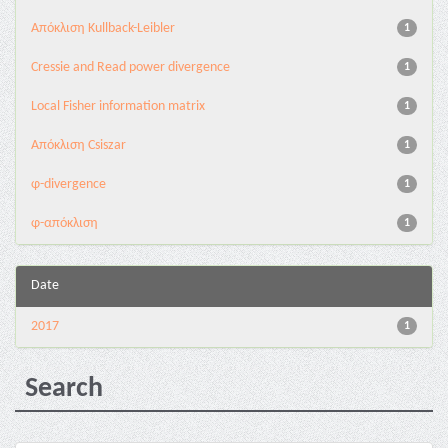
Aπόκλιση Kullback-Leibler
1
Cressie and Read power divergence
1
Local Fisher information matrix
1
Απόκλιση Csiszar
1
φ-divergence
1
φ-απόκλιση
1
Date
2017
1
Search