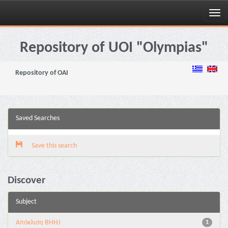
Skip
navigation
Repository of UOI "Olympias"
Repository of OAI
Saved Searches
Save this search
Discover
Subject
Aπόκλιση BHHJ
1