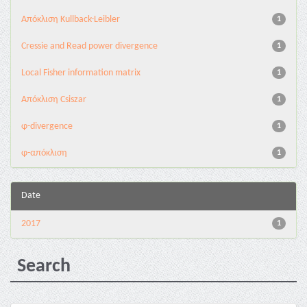
Aπόκλιση Kullback-Leibler
1
Cressie and Read power divergence
1
Local Fisher information matrix
1
Απόκλιση Csiszar
1
φ-divergence
1
φ-απόκλιση
1
Date
2017
1
Search