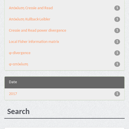
Aπόκλιση Cressie and Read
1
Aπόκλιση Kullback-Leibler
1
Cressie and Read power divergence
1
Local Fisher information matrix
1
φ-divergence
1
φ-απόκλιση
1
Date
2017
1
Search