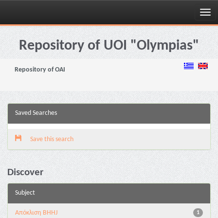
Skip
navigation
Repository of UOI "Olympias"
Repository of OAI
Saved Searches
Save this search
Discover
Subject
Aπόκλιση BHHJ
1