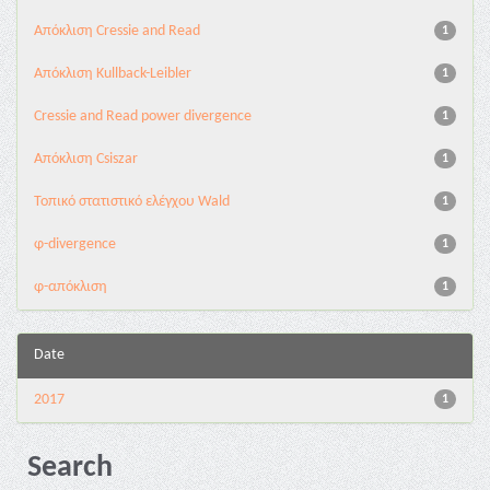
Aπόκλιση Cressie and Read
1
Aπόκλιση Kullback-Leibler
1
Cressie and Read power divergence
1
Απόκλιση Csiszar
1
Τοπικό στατιστικό ελέγχου Wald
1
φ-divergence
1
φ-απόκλιση
1
Date
2017
1
Search