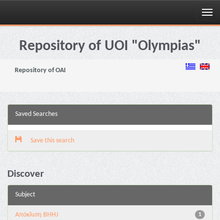
Skip
navigation
Repository of UOI "Olympias"
Repository of OAI
Saved Searches
Save this search
Discover
Subject
Aπόκλιση BHHJ
1