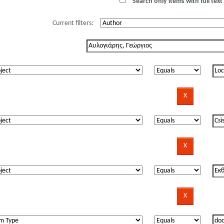
Search only items with full text 
Current filters: