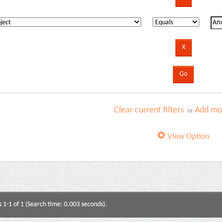
Clear current filters
Add mor
or
View Option
s 1-1 of 1 (Search time: 0.003 seconds).