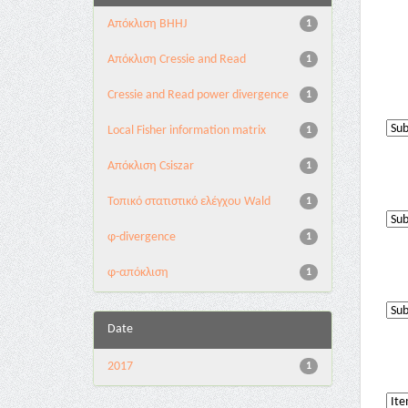
Aπόκλιση BHHJ
1
Aπόκλιση Cressie and Read
1
Cressie and Read power divergence
1
Local Fisher information matrix
1
Απόκλιση Csiszar
1
Τοπικό στατιστικό ελέγχου Wald
1
φ-divergence
1
φ-απόκλιση
1
Date
2017
1