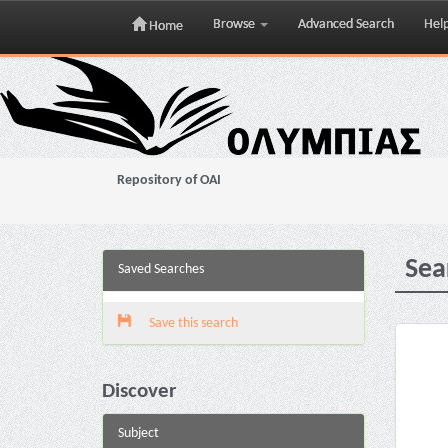
Browse
Advanced Search
Hel
Home
Skip
navigation
Repository of OAI
Sea
Saved Searches
Save this search
Discover
Subject