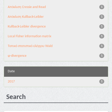
Aπόκλιση Cressie and Read
1
Aπόκλιση Kullback-Leibler
1
Kullback-Leibler divergence
1
Local Fisher information matrix
1
Τοπικό στατιστικό ελέγχου Wald
1
φ-divergence
1
Date
2017
1
Search