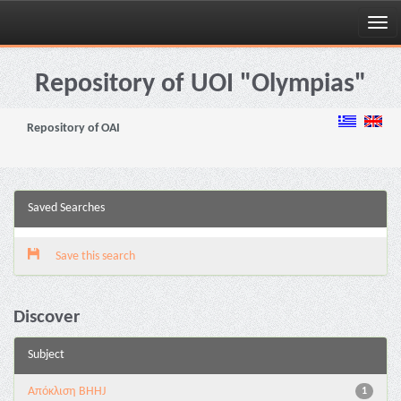
Skip
navigation
Repository of UOI "Olympias"
Repository of OAI
Saved Searches
Save this search
Discover
Subject
Aπόκλιση BHHJ
1