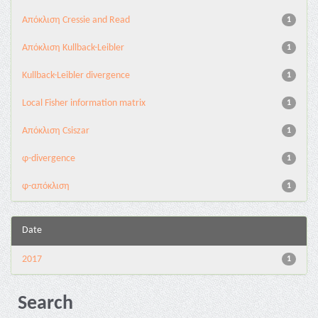
Aπόκλιση Cressie and Read
1
Aπόκλιση Kullback-Leibler
1
Kullback-Leibler divergence
1
Local Fisher information matrix
1
Απόκλιση Csiszar
1
φ-divergence
1
φ-απόκλιση
1
Date
2017
1
Search