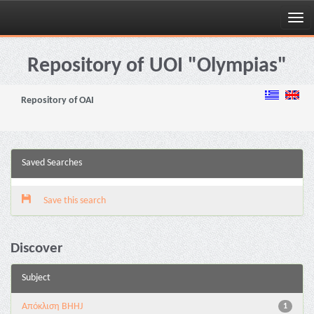
Skip
navigation
Repository of UOI "Olympias"
Repository of OAI
Saved Searches
Save this search
Discover
Subject
Aπόκλιση BHHJ
1