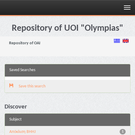
Skip
navigation
Repository of UOI "Olympias"
Repository of OAI
Saved Searches
Save this search
Discover
Subject
Aπόκλιση BHHJ
1