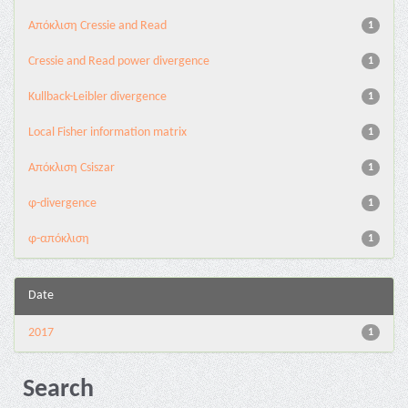
Aπόκλιση Cressie and Read
1
Cressie and Read power divergence
1
Kullback-Leibler divergence
1
Local Fisher information matrix
1
Απόκλιση Csiszar
1
φ-divergence
1
φ-απόκλιση
1
Date
2017
1
Search