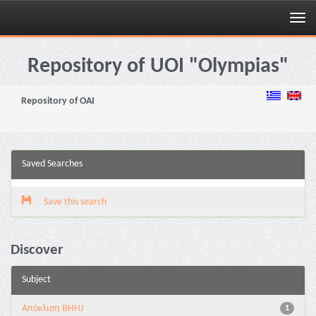
Skip
navigation
Repository of UOI "Olympias"
Repository of OAI
Saved Searches
Save this search
Discover
Subject
Aπόκλιση BHHJ
1