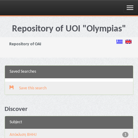
Skip
navigation
Repository of UOI "Olympias"
Repository of OAI
Saved Searches
Save this search
Discover
Subject
Aπόκλιση BHHJ
1