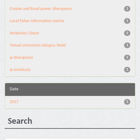
Cressie and Read power divergence
1
Local Fisher information matrix
1
Απόκλιση Csiszar
1
Τοπικό στατιστικό ελέγχου Wald
1
φ-divergence
1
φ-απόκλιση
1
Date
2017
1
Search