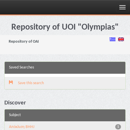
Skip
navigation
Repository of UOI "Olympias"
Repository of OAI
Saved Searches
Save this search
Discover
Subject
Aπόκλιση BHHJ
1