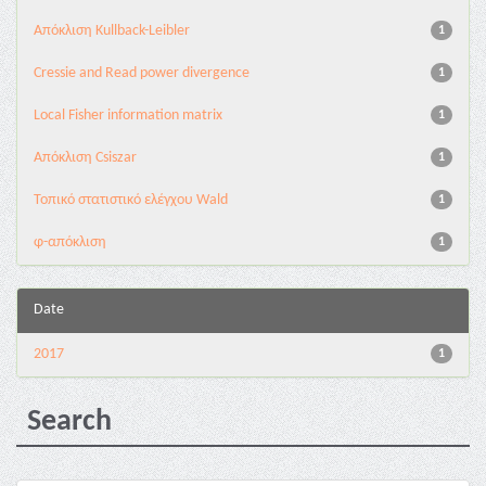
Aπόκλιση Kullback-Leibler
1
Cressie and Read power divergence
1
Local Fisher information matrix
1
Απόκλιση Csiszar
1
Τοπικό στατιστικό ελέγχου Wald
1
φ-απόκλιση
1
Date
2017
1
Search