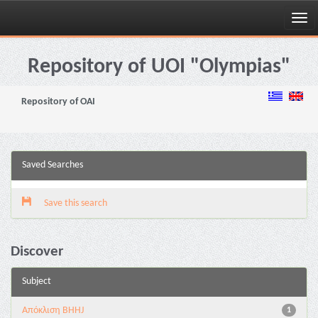
Skip
navigation
Repository of UOI "Olympias"
Repository of OAI
Saved Searches
Save this search
Discover
Subject
Aπόκλιση BHHJ
1