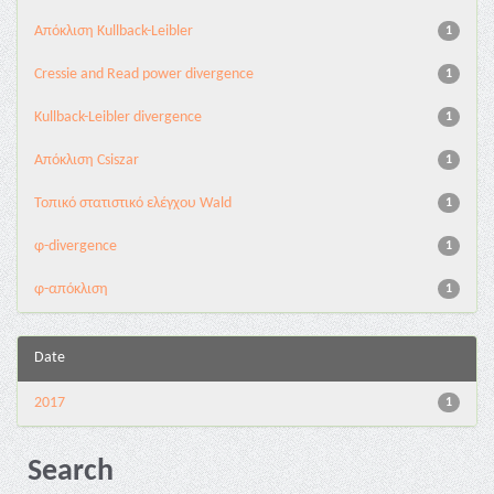
Aπόκλιση Kullback-Leibler
1
Cressie and Read power divergence
1
Kullback-Leibler divergence
1
Απόκλιση Csiszar
1
Τοπικό στατιστικό ελέγχου Wald
1
φ-divergence
1
φ-απόκλιση
1
Date
2017
1
Search