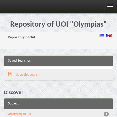
Skip
navigation
Repository of UOI "Olympias"
Repository of OAI
Saved Searches
Save this search
Discover
Subject
Aπόκλιση BHHJ
1