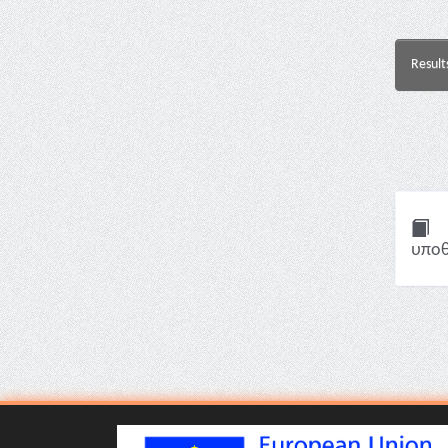
Result
υποθ