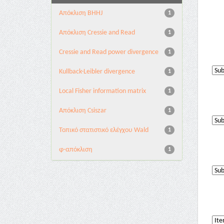
Aπόκλιση BHHJ
1
Aπόκλιση Cressie and Read
1
Cressie and Read power divergence
1
Kullback-Leibler divergence
1
Local Fisher information matrix
1
Απόκλιση Csiszar
1
Τοπικό στατιστικό ελέγχου Wald
1
φ-απόκλιση
1