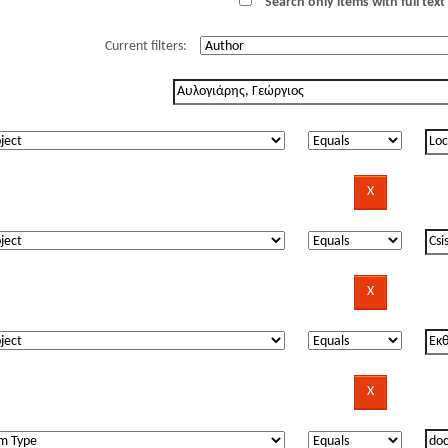
Search only items with full text 
Current filters: