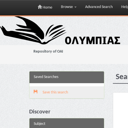
Browse
Advanced Search
Hel
Home
Skip
navigation
Repository of OAI
Sea
Saved Searches
Save this search
Discover
Subject