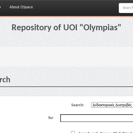
p
About DSpace
Repository of UOI "Olympias"
rch
Search:
for