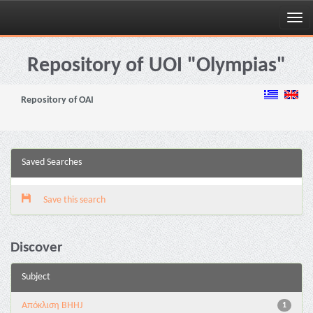
Skip
navigation
Repository of UOI "Olympias"
Repository of OAI
Saved Searches
Save this search
Discover
Subject
Aπόκλιση BHHJ
1