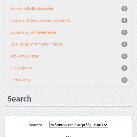
Aπόκλιση Kullback-Leibler
1
Cressie and Read power divergence
1
Kullback-Leibler divergence
1
Local Fisher information matrix
1
Απόκλιση Csiszar
1
φ-divergence
1
φ-απόκλιση
1
Search
Search: