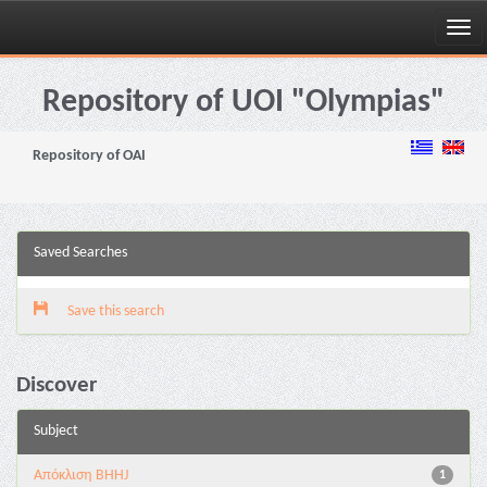
Skip
navigation
Repository of UOI "Olympias"
Repository of OAI
Saved Searches
Save this search
Discover
Subject
Aπόκλιση BHHJ
1