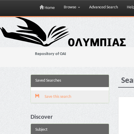
Browse
Advanced Search
Hel
Home
Skip
navigation
Repository of OAI
Sea
Saved Searches
Save this search
Discover
Subject