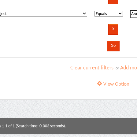
Clear current filters
Add mor
or
View Option
s 1-1 of 1 (Search time: 0.003 seconds).