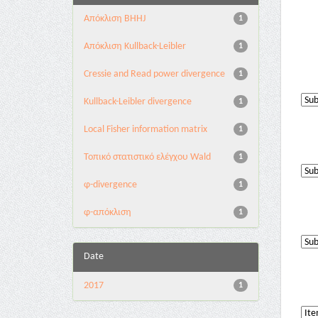
Aπόκλιση BHHJ
1
Aπόκλιση Kullback-Leibler
1
Cressie and Read power divergence
1
Kullback-Leibler divergence
1
Local Fisher information matrix
1
Τοπικό στατιστικό ελέγχου Wald
1
φ-divergence
1
φ-απόκλιση
1
Date
2017
1