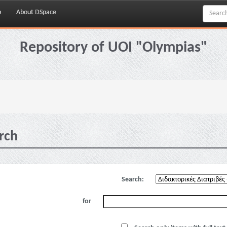
p
About DSpace
Repository of UOI "Olympias"
rch
Search:
for