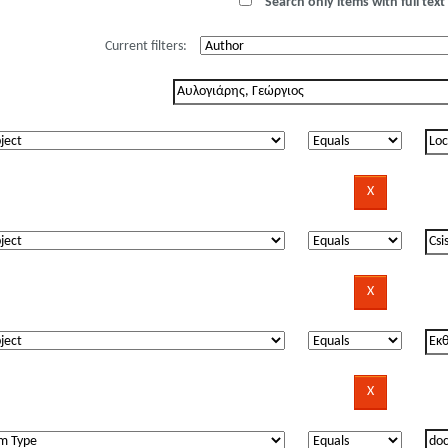
Search only items with full text 
Current filters: