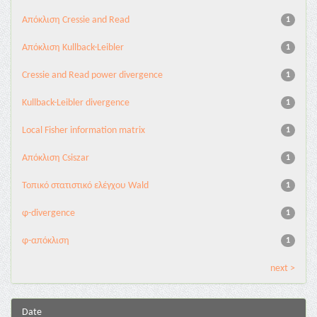
Aπόκλιση Cressie and Read
1
Aπόκλιση Kullback-Leibler
1
Cressie and Read power divergence
1
Kullback-Leibler divergence
1
Local Fisher information matrix
1
Απόκλιση Csiszar
1
Τοπικό στατιστικό ελέγχου Wald
1
φ-divergence
1
φ-απόκλιση
1
next >
Date