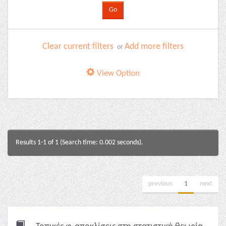
Clear current filters
Add more filters
or
View Option
Results 1-1 of 1 (Search time: 0.002 seconds).
previous
1
next