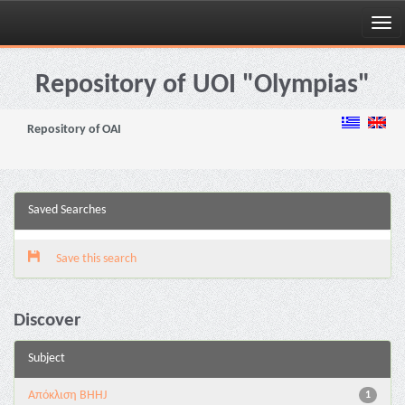
Skip
navigation
Repository of UOI "Olympias"
Repository of OAI
Saved Searches
Save this search
Discover
Subject
Aπόκλιση BHHJ
1