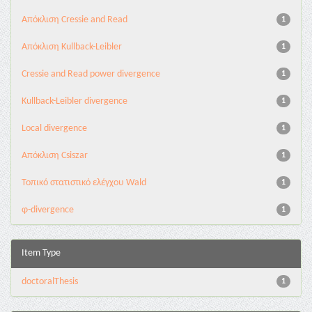
Aπόκλιση Cressie and Read
1
Aπόκλιση Kullback-Leibler
1
Cressie and Read power divergence
1
Kullback-Leibler divergence
1
Local divergence
1
Απόκλιση Csiszar
1
Τοπικό στατιστικό ελέγχου Wald
1
φ-divergence
1
Item Type
doctoralThesis
1