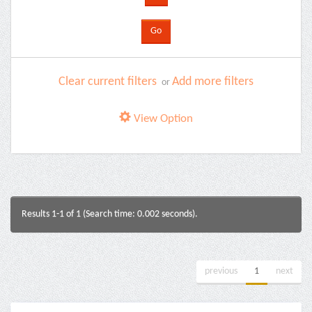
Clear current filters
Add more filters
or
View Option
Results 1-1 of 1 (Search time: 0.002 seconds).
previous
1
next