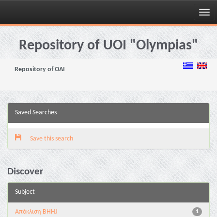
Skip
navigation
Repository of UOI "Olympias"
Repository of OAI
Saved Searches
Save this search
Discover
Subject
Aπόκλιση BHHJ
1