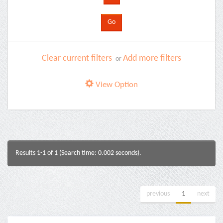
Clear current filters
Add more filters
or
View Option
Results 1-1 of 1 (Search time: 0.002 seconds).
previous
1
next