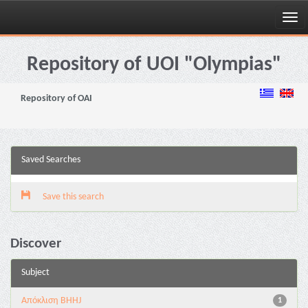
Skip
navigation
Repository of UOI "Olympias"
Repository of OAI
Saved Searches
Save this search
Discover
Subject
Aπόκλιση BHHJ
1