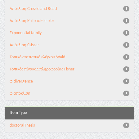
Aπόκλιση Cressie and Read
1
Aπόκλιση Kullback-Leibler
1
Exponential family
1
Απόκλιση Csiszar
1
Τοπικό στατιστικό ελέγχου Wald
1
Τοπικός πίνακας πληροφορίας Fisher
1
φ-divergence
1
φ-απόκλιση
1
Item Type
doctoralThesis
1