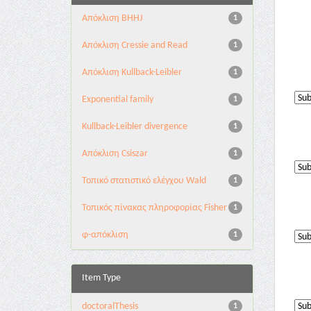
Aπόκλιση BHHJ
1
Aπόκλιση Cressie and Read
1
Aπόκλιση Kullback-Leibler
1
Exponential family
1
Kullback-Leibler divergence
1
Απόκλιση Csiszar
1
Τοπικό στατιστικό ελέγχου Wald
1
Τοπικός πίνακας πληροφορίας Fisher
1
φ-απόκλιση
1
Item Type
doctoralThesis
1