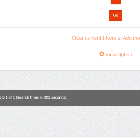
Clear current filters
Add mor
or
View Option
s 1-1 of 1 (Search time: 0.002 seconds).