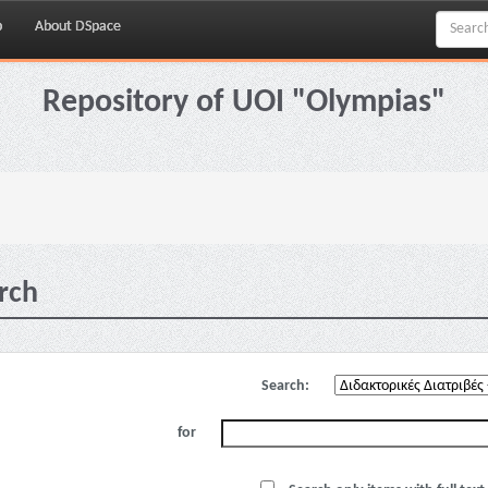
p
About DSpace
Repository of UOI "Olympias"
rch
Search:
for