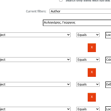
Search only items with full text 
Current filters: