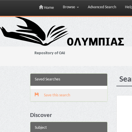
Browse
Advanced Search
Hel
Home
Skip
navigation
Repository of OAI
Sea
Saved Searches
Save this search
Discover
Subject