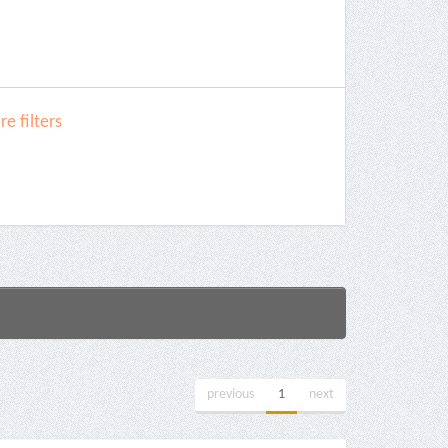
e filters
previous
1
next