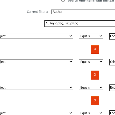
Search only items with full text 
Current filters: