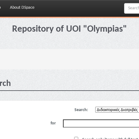
p
About DSpace
Repository of UOI "Olympias"
rch
Search:
for