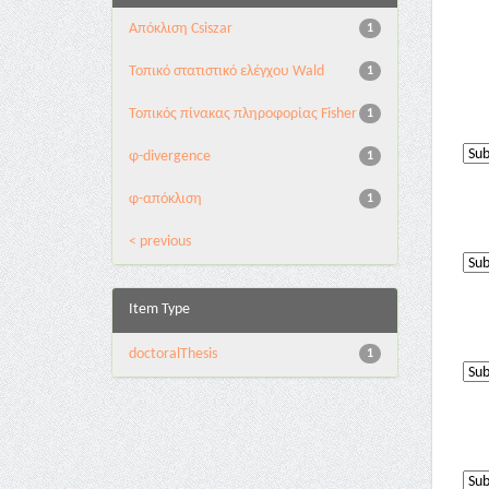
Απόκλιση Csiszar
1
Τοπικό στατιστικό ελέγχου Wald
1
Τοπικός πίνακας πληροφορίας Fisher
1
φ-divergence
1
φ-απόκλιση
1
< previous
Item Type
doctoralThesis
1