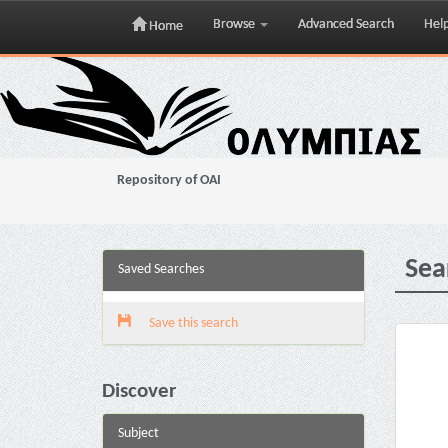
Browse
Advanced Search
Hel
Home
Skip
navigation
Repository of OAI
Sea
Saved Searches
Save this search
Discover
Subject