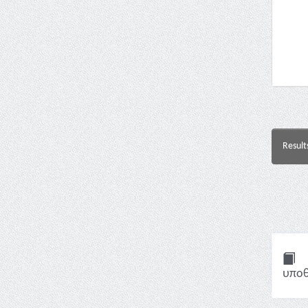
Result
υποθ