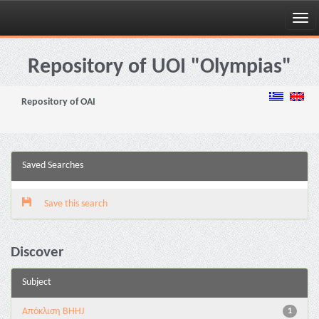
Skip
navigation
Repository of UOI "Olympias"
Repository of OAI
Saved Searches
Save this search
Discover
Subject
Aπόκλιση BHHJ
1