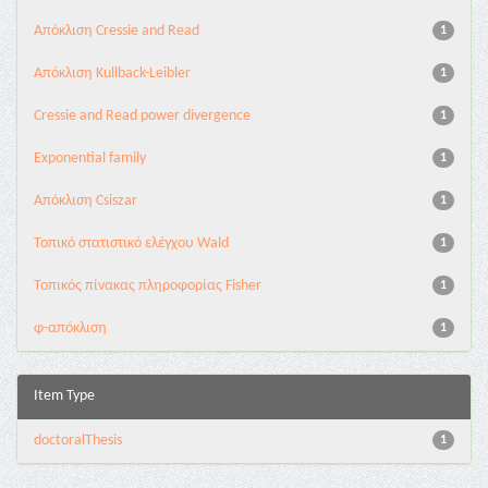
Aπόκλιση Cressie and Read
1
Aπόκλιση Kullback-Leibler
1
Cressie and Read power divergence
1
Exponential family
1
Απόκλιση Csiszar
1
Τοπικό στατιστικό ελέγχου Wald
1
Τοπικός πίνακας πληροφορίας Fisher
1
φ-απόκλιση
1
Item Type
doctoralThesis
1