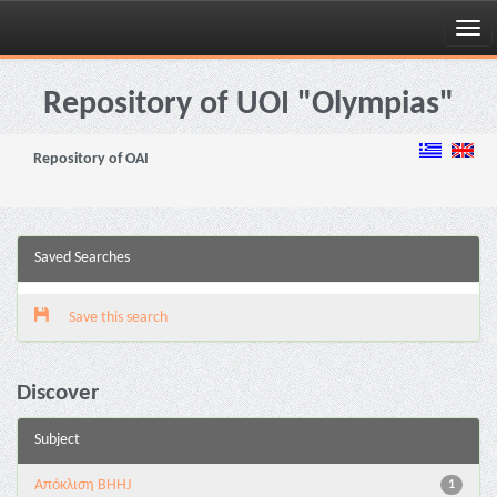
Skip
navigation
Repository of UOI "Olympias"
Repository of OAI
Saved Searches
Save this search
Discover
Subject
Aπόκλιση BHHJ
1