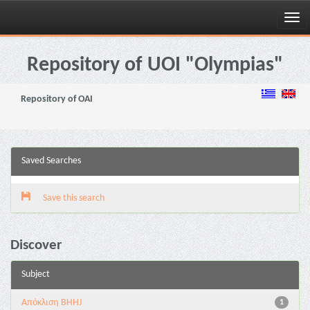
Skip
navigation
Repository of UOI "Olympias"
Repository of OAI
Saved Searches
Save this search
Discover
Subject
Aπόκλιση BHHJ
1