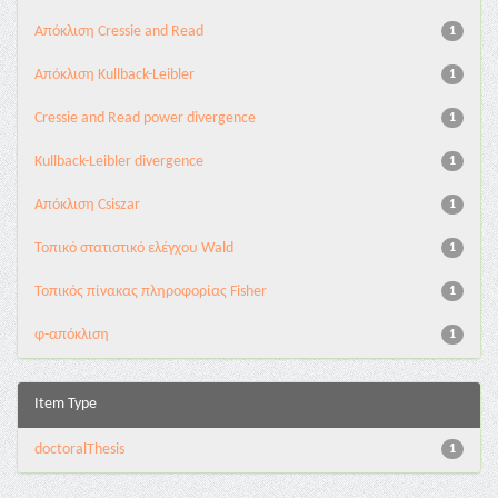
Aπόκλιση Cressie and Read
1
Aπόκλιση Kullback-Leibler
1
Cressie and Read power divergence
1
Kullback-Leibler divergence
1
Απόκλιση Csiszar
1
Τοπικό στατιστικό ελέγχου Wald
1
Τοπικός πίνακας πληροφορίας Fisher
1
φ-απόκλιση
1
Item Type
doctoralThesis
1