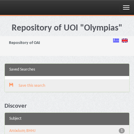
Skip
navigation
Repository of UOI "Olympias"
Repository of OAI
Saved Searches
Save this search
Discover
Subject
Aπόκλιση BHHJ
1