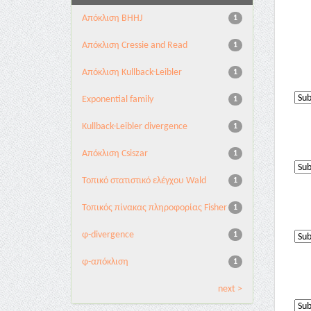
Aπόκλιση BHHJ
1
Aπόκλιση Cressie and Read
1
Aπόκλιση Kullback-Leibler
1
Exponential family
1
Kullback-Leibler divergence
1
Απόκλιση Csiszar
1
Τοπικό στατιστικό ελέγχου Wald
1
Τοπικός πίνακας πληροφορίας Fisher
1
φ-divergence
1
φ-απόκλιση
1
next >