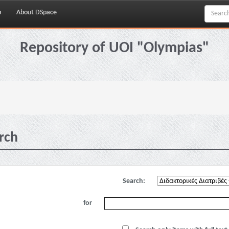
p
About DSpace
Repository of UOI "Olympias"
rch
Search:
for