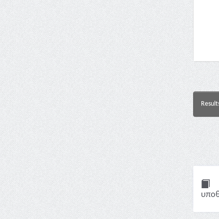
Result
υποθ