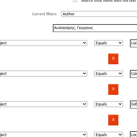
Search only items with full text 
Current filters: