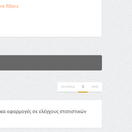
e filters
previous
1
next
και εφαρμογές σε ελέγχους στατιστικών