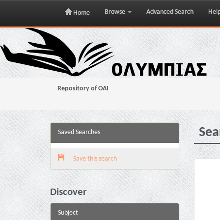
Browse
Advanced Search
Hel
Home
Skip
navigation
Repository of OAI
Sea
Saved Searches
Save this search
Discover
Subject