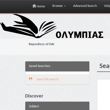
Browse
Advanced Search
Hel
Home
Skip
navigation
Repository of OAI
Sea
Saved Searches
Save this search
Discover
Subject