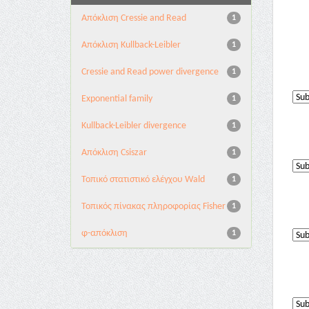
Aπόκλιση Cressie and Read
1
Aπόκλιση Kullback-Leibler
1
Cressie and Read power divergence
1
Exponential family
1
Kullback-Leibler divergence
1
Απόκλιση Csiszar
1
Τοπικό στατιστικό ελέγχου Wald
1
Τοπικός πίνακας πληροφορίας Fisher
1
φ-απόκλιση
1