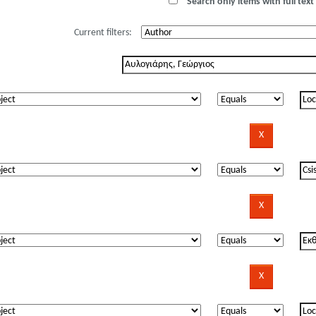
Search only items with full text 
Current filters: