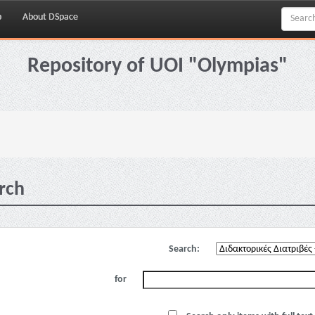
p
About DSpace
Repository of UOI "Olympias"
rch
Search:
for