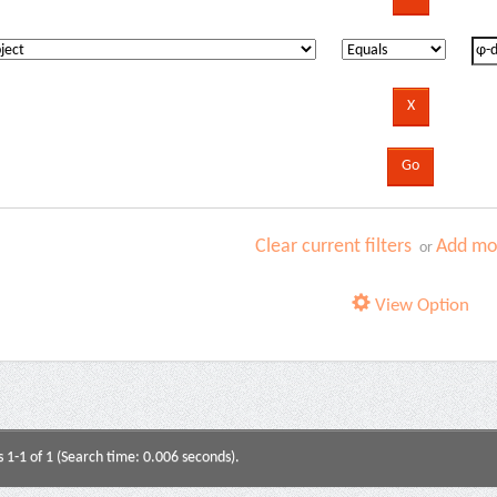
Clear current filters
Add mor
or
View Option
s 1-1 of 1 (Search time: 0.006 seconds).