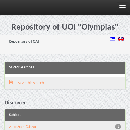
Skip
navigation
Repository of UOI "Olympias"
Repository of OAI
Saved Searches
Save this search
Discover
Subject
Απόκλιση Csiszar
1