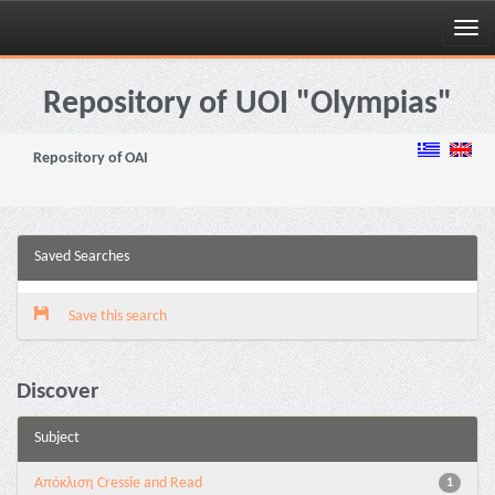
Skip
navigation
Repository of UOI "Olympias"
Repository of OAI
Saved Searches
Save this search
Discover
Subject
Aπόκλιση Cressie and Read
1