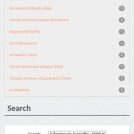
Aπόκλιση Kullback-Leibler
1
Cressie and Read power divergence
1
Exponential family
1
Local divergence
1
Απόκλιση Csiszar
1
Τοπικό στατιστικό ελέγχου Wald
1
Τοπικός πίνακας πληροφορίας Fisher
1
φ-απόκλιση
1
Search