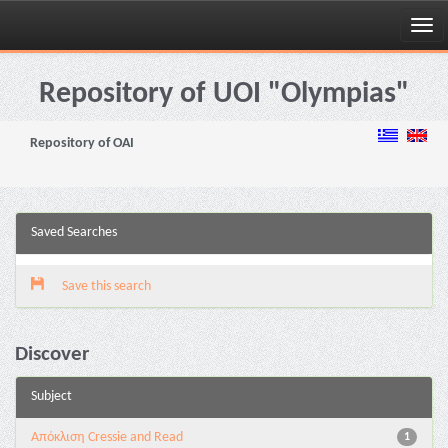
Skip
navigation
Repository of UOI "Olympias"
Repository of OAI
Saved Searches
Save this search
Discover
Subject
Aπόκλιση Cressie and Read
1