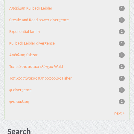
Aπόκλιση Kullback-Leibler
1
Cressie and Read power divergence
1
Exponential family
1
Kullback-Leibler divergence
1
Απόκλιση Csiszar
1
Τοπικό στατιστικό ελέγχου Wald
1
Τοπικός πίνακας πληροφορίας Fisher
1
φ-divergence
1
φ-απόκλιση
1
next >
Search