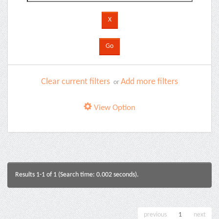
Clear current filters
Add more filters
or
View Option
Results 1-1 of 1 (Search time: 0.002 seconds).
previous
1
next