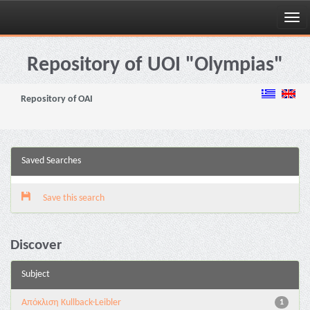
Skip
navigation
Repository of UOI "Olympias"
Repository of OAI
Saved Searches
Save this search
Discover
Subject
Aπόκλιση Kullback-Leibler
1