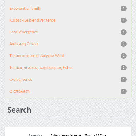
Exponential family
1
Kullback-Leibler divergence
1
Local divergence
1
Απόκλιση Csiszar
1
Τοπικό στατιστικό ελέγχου Wald
1
Τοπικός πίνακας πληροφορίας Fisher
1
φ-divergence
1
φ-απόκλιση
1
Search