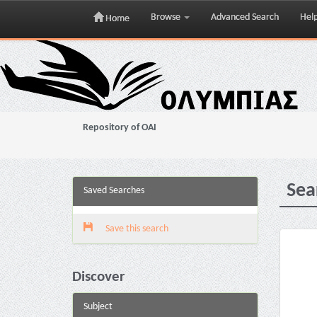
Browse
Advanced Search
Hel
Home
Skip
navigation
Repository of OAI
Sea
Saved Searches
Save this search
Discover
Subject