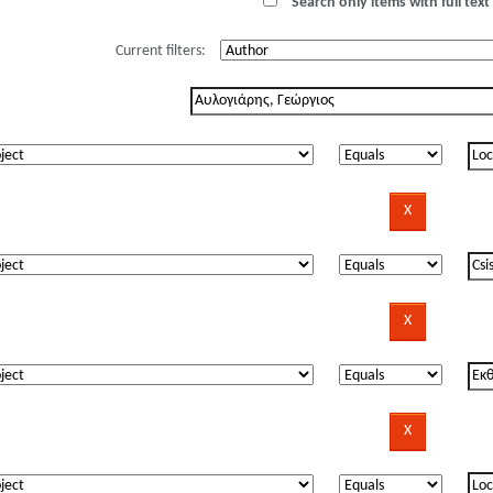
Search only items with full text 
Current filters: