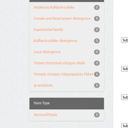
Aπόκλιση Kullback-Leibler
1
Cressie and Read power divergence
1
Exponential family
1
Kullback-Leibler divergence
1
Local divergence
1
Τοπικό στατιστικό ελέγχου Wald
1
Τοπικός πίνακας πληροφορίας Fisher
1
φ-απόκλιση
1
Item Type
doctoralThesis
1