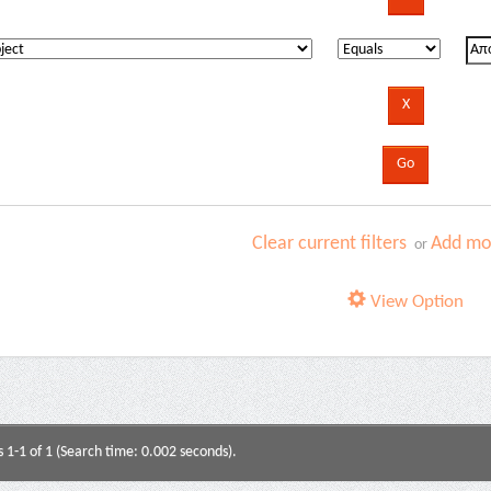
Clear current filters
Add mor
or
View Option
s 1-1 of 1 (Search time: 0.002 seconds).