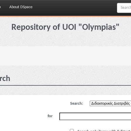
p
About DSpace
Repository of UOI "Olympias"
rch
Search:
for