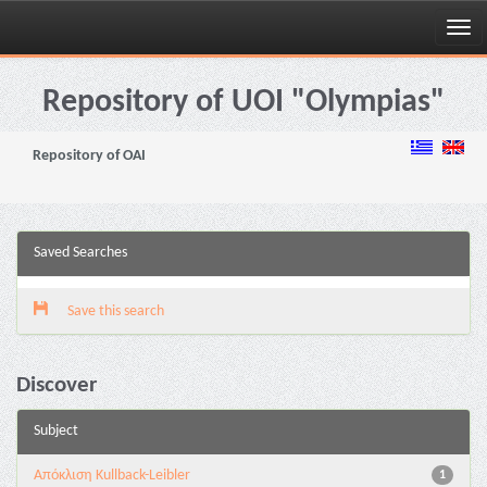
Skip
navigation
Repository of UOI "Olympias"
Repository of OAI
Saved Searches
Save this search
Discover
Subject
Aπόκλιση Kullback-Leibler
1