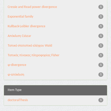
Cressie and Read power divergence
1
Exponential family
1
Kullback-Leibler divergence
1
Απόκλιση Csiszar
1
Τοπικό στατιστικό ελέγχου Wald
1
Τοπικός πίνακας πληροφορίας Fisher
1
φ-divergence
1
φ-απόκλιση
1
Item Type
doctoralThesis
1