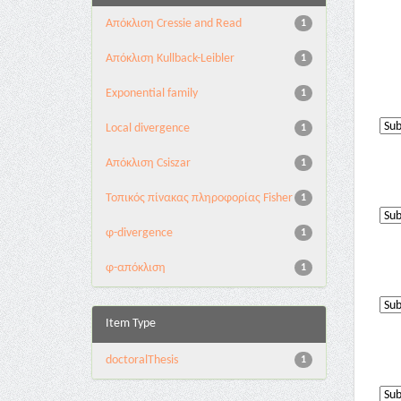
Aπόκλιση Cressie and Read
1
Aπόκλιση Kullback-Leibler
1
Exponential family
1
Local divergence
1
Απόκλιση Csiszar
1
Τοπικός πίνακας πληροφορίας Fisher
1
φ-divergence
1
φ-απόκλιση
1
Item Type
doctoralThesis
1