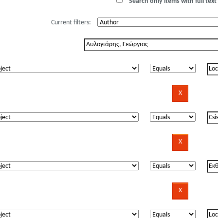
Search only items with full text 
Current filters: