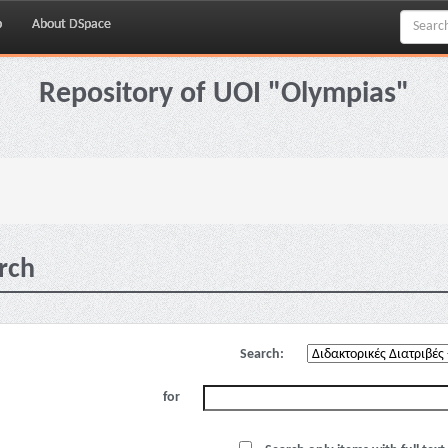
p
About DSpace
Repository of UOI "Olympias"
rch
Search:
for