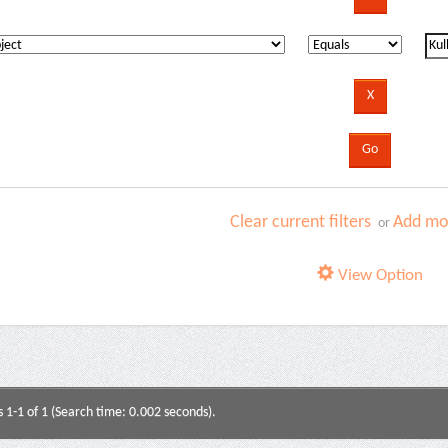
Clear current filters
Add mor
or
View Option
s 1-1 of 1 (Search time: 0.002 seconds).