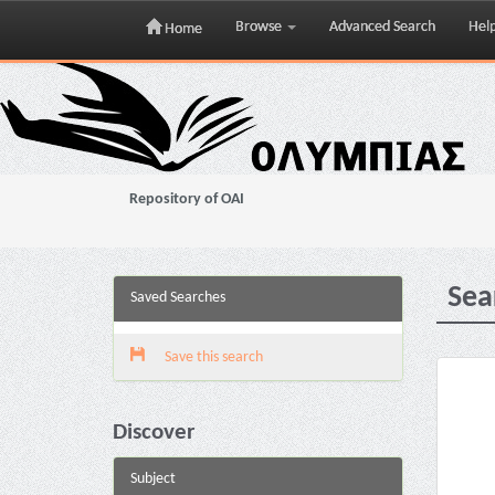
Browse
Advanced Search
Hel
Home
Skip
navigation
Repository of OAI
Sea
Saved Searches
Save this search
Discover
Subject