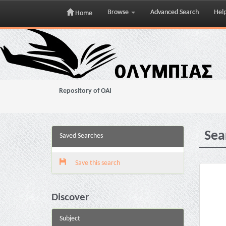
Browse
Advanced Search
Hel
Home
Skip
navigation
Repository of OAI
Sea
Saved Searches
Save this search
Discover
Subject