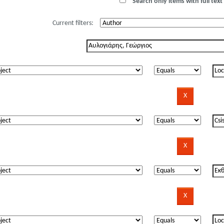
Search only items with full text 
Current filters: