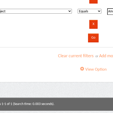
Clear current filters
Add mor
or
View Option
s 1-1 of 1 (Search time: 0.003 seconds).