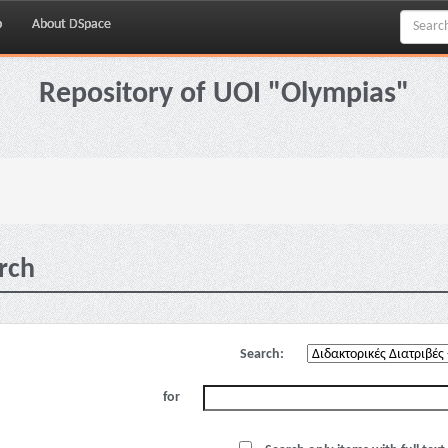
p
About DSpace
Repository of UOI "Olympias"
rch
Search:
for