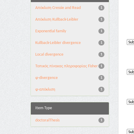
Aπόκλιση Cressie and Read
1
Aπόκλιση Kullback-Leibler
1
Exponential family
1
Kullback-Leibler divergence
1
Local divergence
1
Τοπικός πίνακας πληροφορίας Fisher
1
φ-divergence
1
φ-απόκλιση
1
Item Type
doctoralThesis
1