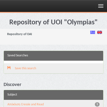
Skip
navigation
Repository of UOI "Olympias"
Repository of OAI
Saved Searches
Save this search
Discover
Subject
Aπόκλιση Cressie and Read
1