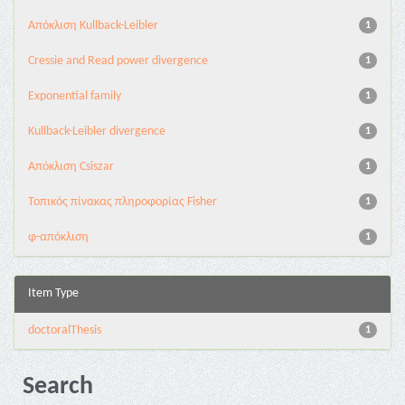
Aπόκλιση Kullback-Leibler
1
Cressie and Read power divergence
1
Exponential family
1
Kullback-Leibler divergence
1
Απόκλιση Csiszar
1
Τοπικός πίνακας πληροφορίας Fisher
1
φ-απόκλιση
1
Item Type
doctoralThesis
1
Search