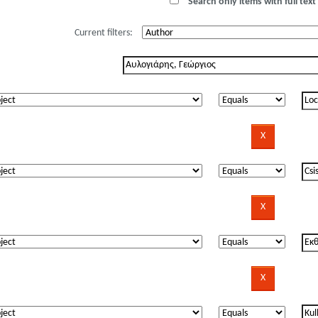
Search only items with full text 
Current filters: