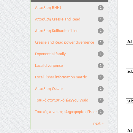
Aπόκλιση BHHJ
1
Aπόκλιση Cressie and Read
1
Aπόκλιση Kullback-Leibler
1
Cressie and Read power divergence
1
Exponential family
1
Local divergence
1
Local Fisher information matrix
1
Απόκλιση Csiszar
1
Τοπικό στατιστικό ελέγχου Wald
1
Τοπικός πίνακας πληροφορίας Fisher
1
next >