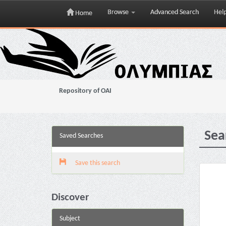
Browse
Advanced Search
Hel
Home
Skip
navigation
Repository of OAI
Sea
Saved Searches
Save this search
Discover
Subject