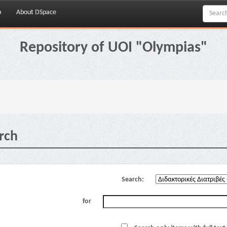
p
About DSpace
Repository of UOI "Olympias"
rch
Search:
for