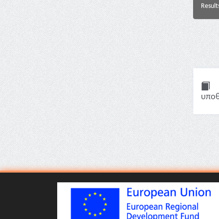
Result
υποθ