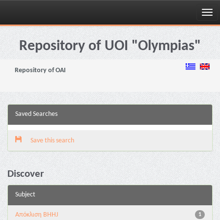
Skip
navigation
Repository of UOI "Olympias"
Repository of OAI
Saved Searches
Save this search
Discover
Subject
Aπόκλιση BHHJ
1