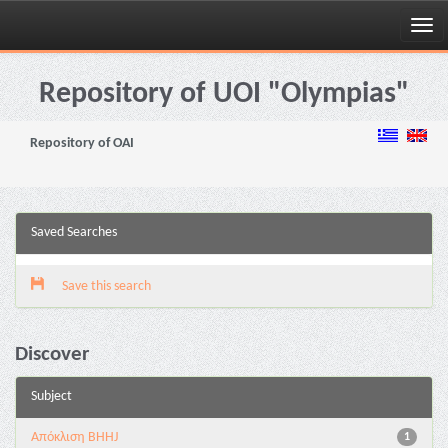
Skip
navigation
Repository of UOI "Olympias"
Repository of OAI
Saved Searches
Save this search
Discover
Subject
Aπόκλιση BHHJ
1