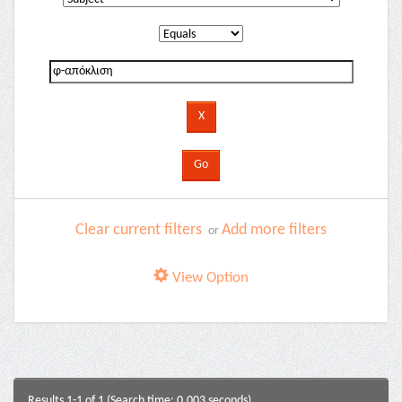
Clear current filters
Add more filters
or
View Option
Results 1-1 of 1 (Search time: 0.003 seconds).