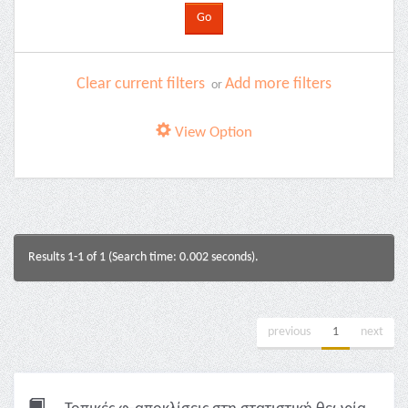
Clear current filters
Add more filters
or
View Option
Results 1-1 of 1 (Search time: 0.002 seconds).
previous
1
next