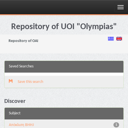
Skip
navigation
Repository of UOI "Olympias"
Repository of OAI
Saved Searches
Save this search
Discover
Subject
Aπόκλιση BHHJ
1