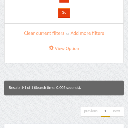
Clear current filters
Add more filters
or
View Option
Results 1-1 of 1 (Search time: 0.005 seconds).
previous
1
next