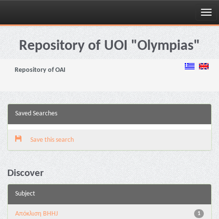
Skip
navigation
Repository of UOI "Olympias"
Repository of OAI
Saved Searches
Save this search
Discover
Subject
Aπόκλιση BHHJ
1