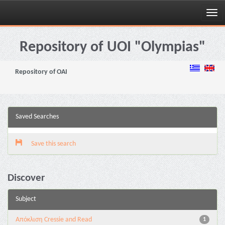
Skip
navigation
Repository of UOI "Olympias"
Repository of OAI
Saved Searches
Save this search
Discover
Subject
Aπόκλιση Cressie and Read
1