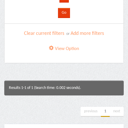
Clear current filters
Add more filters
or
View Option
Results 1-1 of 1 (Search time: 0.002 seconds).
previous
1
next