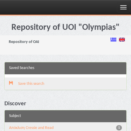
Skip
navigation
Repository of UOI "Olympias"
Repository of OAI
Saved Searches
Save this search
Discover
Subject
Aπόκλιση Cressie and Read
1