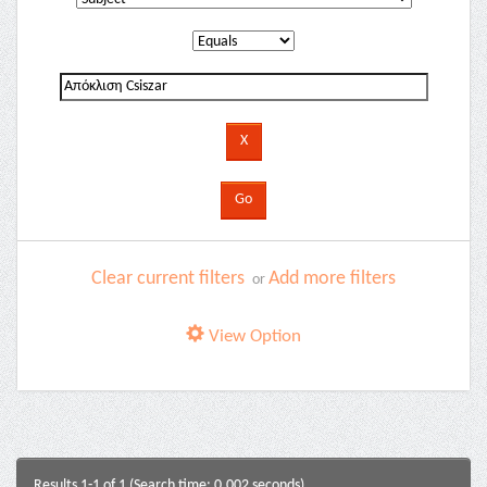
Clear current filters
Add more filters
or
View Option
Results 1-1 of 1 (Search time: 0.002 seconds).