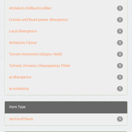
Aπόκλιση Kullback-Leibler
1
Cressie and Read power divergence
1
Local divergence
1
Απόκλιση Csiszar
1
Τοπικό στατιστικό ελέγχου Wald
1
Τοπικός πίνακας πληροφορίας Fisher
1
φ-divergence
1
φ-απόκλιση
1
Item Type
doctoralThesis
1