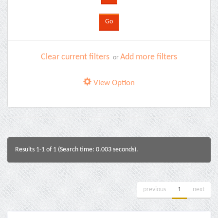
Clear current filters
Add more filters
or
View Option
Results 1-1 of 1 (Search time: 0.003 seconds).
previous
1
next