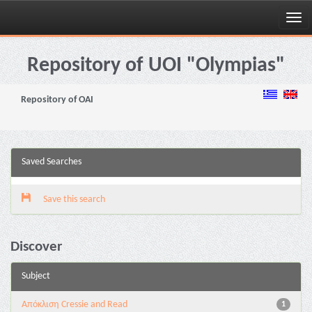
Skip
navigation
Repository of UOI "Olympias"
Repository of OAI
Saved Searches
Save this search
Discover
Subject
Aπόκλιση Cressie and Read
1