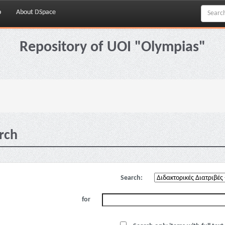
p
About DSpace
Repository of UOI "Olympias"
rch
Search:
for