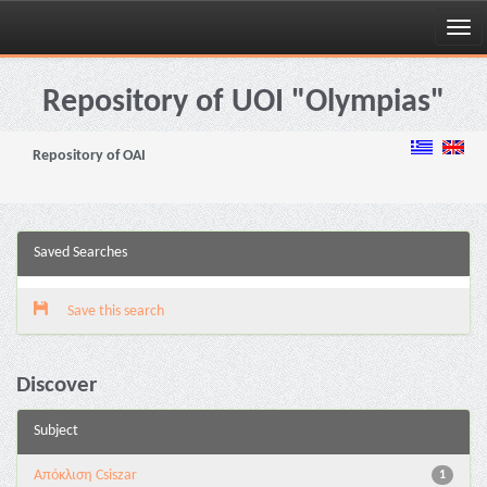
Skip
navigation
Repository of UOI "Olympias"
Repository of OAI
Saved Searches
Save this search
Discover
Subject
Απόκλιση Csiszar
1