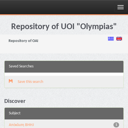
Skip
navigation
Repository of UOI "Olympias"
Repository of OAI
Saved Searches
Save this search
Discover
Subject
Aπόκλιση BHHJ
1