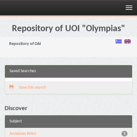
Skip
navigation
Repository of UOI "Olympias"
Repository of OAI
Saved Searches
Save this search
Discover
Subject
Aπόκλιση BHHJ
1