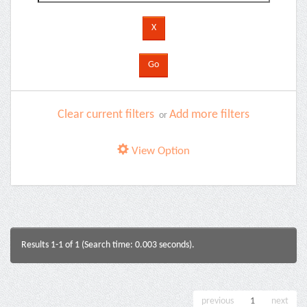
Clear current filters
Add more filters
or
View Option
Results 1-1 of 1 (Search time: 0.003 seconds).
previous
1
next