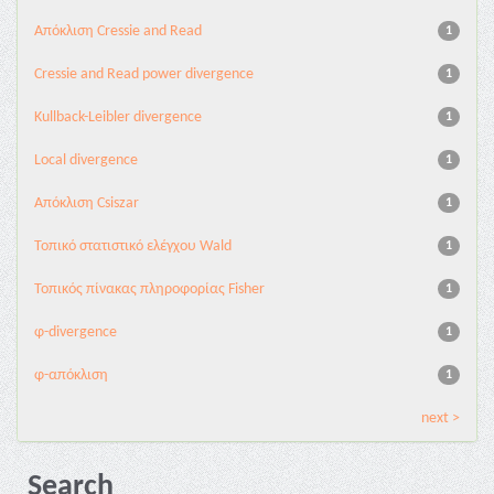
Aπόκλιση Cressie and Read
1
Cressie and Read power divergence
1
Kullback-Leibler divergence
1
Local divergence
1
Απόκλιση Csiszar
1
Τοπικό στατιστικό ελέγχου Wald
1
Τοπικός πίνακας πληροφορίας Fisher
1
φ-divergence
1
φ-απόκλιση
1
next >
Search